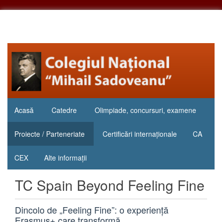
Sari
la
conținut
"Inima
Colegiul
educației
Național
este
educația
„Mihail
inimii!"
Sadoveanu”
Acasă
Catedre
Olimpiade, concursuri, examene
Pașcani
Proiecte / Parteneriate
Certificări internaționale
CA
CEX
Alte informații
TC Spain Beyond Feeling Fine
Dincolo de „Feeling Fine”: o experiență
Erasmus+ care transformă