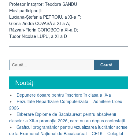
Profesor însoțitor: Teodora SANDU
Elevi participanți:
Luciana-Ștefania PETROIU, a XI-a F;
Gloria-Andra COVAȘĂ a XI-a A;
Răzvan-Florin COROBCO a XI-a D;
Tudor-Nicolae LUPU, a XI-a D
Caută
după:
Noutăți
Depunere dosare pentru înscriere în clasa a IX-a
Rezultate Repartizare Computerizată – Admitere Liceu
2026
Eliberare Diplome de Bacalaureat pentru absolvenii
claselor a XII-a promoția 2026, care nu au depus contestații
Graficul programărilor pentru vizualizarea lucrărilor scrise
de la Examenul Național de Bacalaureat – CE15 – Colegiul