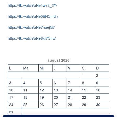
https://fb.watch/aNe1we2_2Y/
https://fb.watch/aNe5BNCmGl/
https://fb.watch/aNe7naejGt/
https://fb.watch/aNe8xf7CnE/
august 2026
L
Ma
Mi
J
V
S
D
1
2
3
4
5
6
7
8
9
10
11
12
13
14
15
16
17
18
19
20
21
22
23
24
25
26
27
28
29
30
31