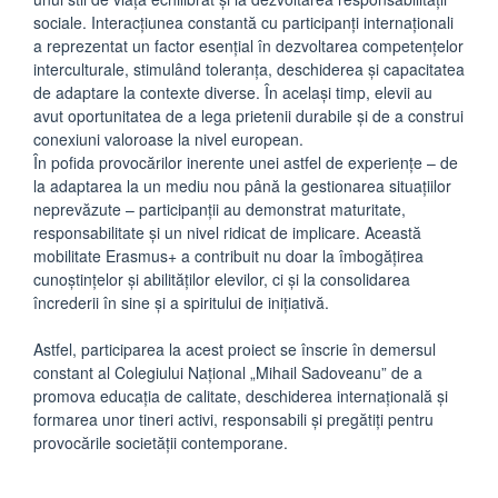
sociale. Interacțiunea constantă cu participanți internaționali
a reprezentat un factor esențial în dezvoltarea competențelor
interculturale, stimulând toleranța, deschiderea și capacitatea
de adaptare la contexte diverse. În același timp, elevii au
avut oportunitatea de a lega prietenii durabile și de a construi
conexiuni valoroase la nivel european.
În pofida provocărilor inerente unei astfel de experiențe – de
la adaptarea la un mediu nou până la gestionarea situațiilor
neprevăzute – participanții au demonstrat maturitate,
responsabilitate și un nivel ridicat de implicare. Această
mobilitate Erasmus+ a contribuit nu doar la îmbogățirea
cunoștințelor și abilităților elevilor, ci și la consolidarea
încrederii în sine și a spiritului de inițiativă.
Astfel, participarea la acest proiect se înscrie în demersul
constant al Colegiului Național „Mihail Sadoveanu” de a
promova educația de calitate, deschiderea internațională și
formarea unor tineri activi, responsabili și pregătiți pentru
provocările societății contemporane.