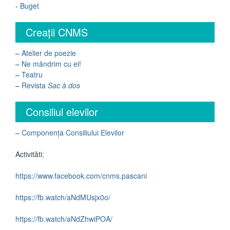
-
Buget
Creații CNMS
–
Atelier de poezie
–
Ne mândrim cu ei!
–
Teatru
–
Revista
Sac à dos
Consiliul elevilor
–
Componența Consiliului Elevilor
Activităti:
https://www.facebook.com/cnms.pascani
https://fb.watch/aNdMUsjx0o/
https://fb.watch/aNdZhwiPOA/