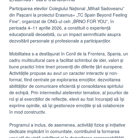
Participarea elevilor Colegiului Național „Mihail Sadoveanu”
din Pașcani la proiectul Erasmus+ „TC Spain Beyond Feeling
Fine”, organizat de ONG-ul ceh „BRNO FOR YOU”, în
perioada 4–11 aprilie 2026, a constituit o experiență
educațională deosebită, cu un impact semnificativ asupra
dezvoltării personale și profesionale a participanților.
Mobilitatea s-a desfășurat în Conil de la Frontera, Spania, un
cadru multicultural care a facilitat schimbul de idei, valori și
bune practici între tineri proveniți din diferite țări europene.
Activitățile propuse au avut un caracter interactiv și non-
formal, fiind centrate pe explorarea emoțiilor, dezvoltarea
abilităților de comunicare eficientă și consolidarea spiritului
de echipă. Prin intermediul atelierelor tematice, al jocurilor de
rol și al exercițiilor de reflecție, elevii au fost încurajați să își
exprime opiniile, să își gestioneze emoțiile și să colaboreze
în mod constructiv.
Programul a inclus, de asemenea, activități fizice și inițiative
dedicate implicării în comunitate, contribuind la formarea
unui stil de viață echilibrat și la dezvoltarea responsabilității