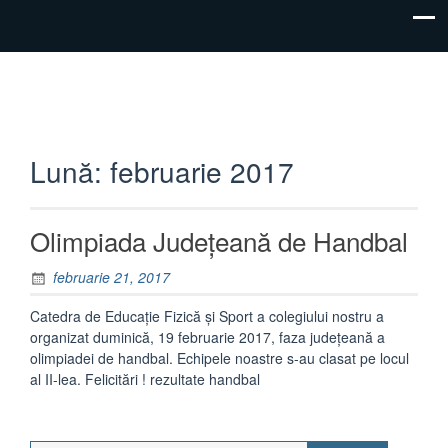
"Inima
Colegiul
educației
Lună:
februarie 2017
Național
este
educația
„Mihail
inimii!"
Olimpiada Județeană de Handbal
Sadoveanu”
februarie 21, 2017
Pașcani
Catedra de Educație Fizică și Sport a colegiului nostru a
organizat duminică, 19 februarie 2017, faza județeană a
olimpiadei de handbal. Echipele noastre s-au clasat pe locul
al II-lea. Felicitări ! rezultate handbal