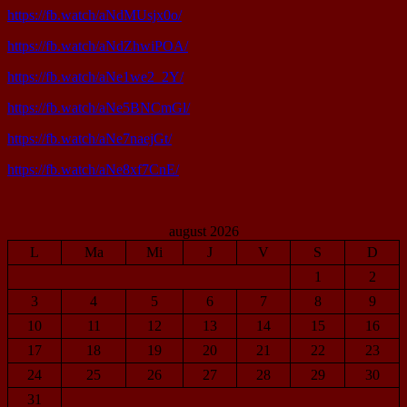
https://fb.watch/aNdMUsjx0o/
https://fb.watch/aNdZhwiPOA/
https://fb.watch/aNe1we2_2Y/
https://fb.watch/aNe5BNCmGl/
https://fb.watch/aNe7naejGt/
https://fb.watch/aNe8xf7CnE/
august 2026
L
Ma
Mi
J
V
S
D
1
2
3
4
5
6
7
8
9
10
11
12
13
14
15
16
17
18
19
20
21
22
23
24
25
26
27
28
29
30
31