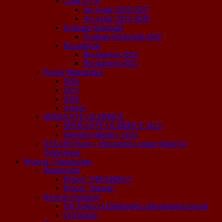
Clasa a V-a
An școlar 2026-2027
An școlar 2025-2026
Evaluare Națională
Evaluare Națională 2026
Bacalaureat
Bacalaureat 2026
Bacalaureat 2025
Poezia Matematică
2026
2025
2024
Arhivă
SPERANȚE OLIMPICE
SPERANȚE OLIMPICE 2025
Speranțe olimpice 2024
STEAM Quest – Descoperă Lumea Științei și
Tehnologiei
Proiecte / Parteneriate
Parteneriate
Proiect “TIRAMISU”
Proiect “Impark”
Proiecte europene
The Duke of Edinburgh’s International Award
eTwinning