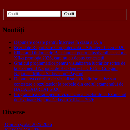
Caută
după:
Noutăți
Depunere dosare pentru înscriere în clasa a IX-a
Rezultate Repartizare Computerizată – Admitere Liceu 2026
Eliberare Diplome de Bacalaureat pentru absolvenii claselor a
XII-a promoția 2026, care nu au depus contestații
Graficul programărilor pentru vizualizarea lucrărilor scrise de
la Examenul Național de Bacalaureat – CE15 – Colegiul
Național “Mihail Sadoveanu” Pașcani
Depunerea cererilor de vizualizare a lucrărilor scrise sau
contestare a rezultatelor la probele din cadrul examenului de
BACALAUREAT 2026.
Programarea orară pentru vizualizarea tezelor de la Examenul
de Evaluare Națională clasa a VIII-a – 2026
Diverse
-
Orar an școlar 2025-2026
-
RIOF CNMS 2026