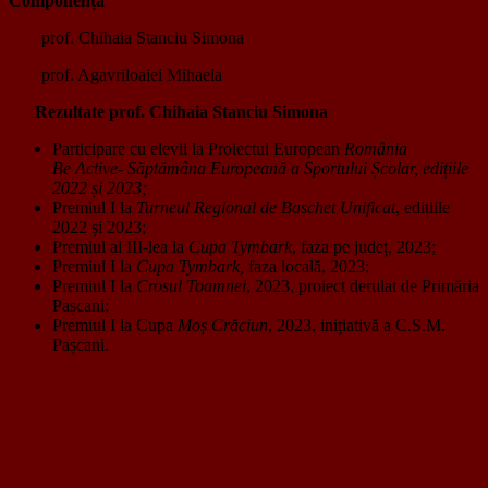
Componență
prof. Chihaia Stanciu Simona
prof. Agavriloaiei Mihaela
Rezultate prof. Chihaia Stanciu Simona
Participare cu elevii la Proiectul European
România
Be Active- Săptămâna Europeană a Sportului Școlar, edițiile
2022 și 2023;
Premiul I la
Turneul Regional de Baschet Unificat
, edițiile
2022 și 2023;
Premiul al III-lea la
Cupa Tymbark
, faza pe județ, 2023;
Premiul I la
Cupa Tymbark,
faza locală, 2023;
Premiul I la
Crosul Toamnei
, 2023, proiect derulat de Primăria
Pașcani;
Premiul I la Cupa
Moș Crăciun
, 2023, inițiativă a C.S.M.
Pașcani.