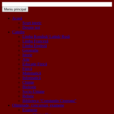
Sari
la
Meniu principal
Colegiul Național „Mihail Sadoveanu” Pașcani
"Inima educației este educația inimii!"
conținut
Acasă
Scurt istoric
Despre noi
Catedre
Limba Română/ Latină/ Rusă
Limba Franceză
Limba Engleză
Geografie
Istorie
Arte
Educație Fizică
Fizică
Matematică
Informatică
Chimie
Biologie
Socio-Umane
Religie
Biblioteca “Constantin Ciopraga”
Olimpiade, concursuri, examene
Examene