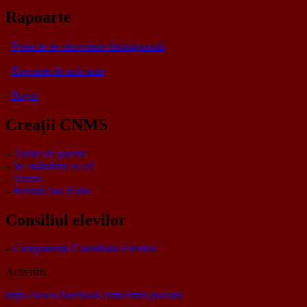
Rapoarte
-
Proiecte de dezvoltare Instituțională
-
Rapoarte de activitate
-
Buget
Creații CNMS
–
Atelier de poezie
–
Ne mândrim cu ei!
–
Teatru
–
Revista
Sac à dos
Consiliul elevilor
–
Componența Consiliului Elevilor
Activităti:
https://www.facebook.com/cnms.pascani