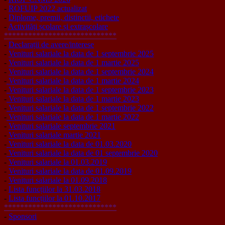
-
ROFUIP 2022 actualizat
-
Diplome, premii, distinctii, etichete
-
Activități școlare și extrașcolare
****************************
-
Declarații de avere/interese
-
Venituri salariale la data de 1 septembrie 2025
-
Venituri salariale la data de 1 martie 2025
-
Venituri salariale la data de 1 septembrie 2024
-
Venituri salariale la data de 1 martie 2024
-
Venituri salariale la data de 1 septembrie 2023
-
Venituri salariale la data de 1 martie 2023
-
Venituri salariale la data de 1 septembrie 2022
-
Venituri salariale la data de 1 martie 2022
-
Venituri salariale septembrie 2021
-
Venituri salariale martie 2021
-
Venituri salariale la data de 01.03.2020
-
Venituri salariale la data de 01 septembrie 2020
-
Venituri salariale la 01.03.2019
-
Venituri salariale la data de 01.09.2019
-
Venituri salariale la 01.09.2018
-
Lista funcțiilor la 31.03.2018
-
Lista funcțiilor la 01.10.2017
****************************
-
Sponsori