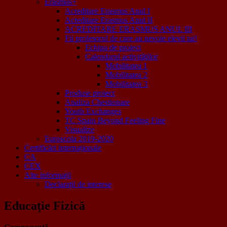
Erasmus+
Acreditare Erasmus Anul I
Acreditare Erasmus Anul II
ACREDITARE ERASMUS ANUL III
Fii profesorul de care au nevoie elevii tai!
Echipa de proiect
Calendarul activităţilor
Mobilitatea 1
Mobilitatea 2
Mobilitatea 3
Produse proiect
Analiza Chestionare
Youth Exchanges
TC Spain Beyond Feeling Fine
Visualize
Euroscola 2019-2020
Certificări internaționale
CA
CEX
Alte informații
Declarații de interese
Educație Fizică