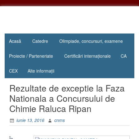
Sari
la
conținut
"Inima
Colegiul
educației
Acasă
Catedre
Olimpiade, concursuri, examene
Național
este
educația
„Mihail
Proiecte / Parteneriate
Certificări internaționale
CA
inimii!"
Sadoveanu”
CEX
Alte informații
Pașcani
Rezultate de exceptie la Faza
Nationala a Concursului de
Chimie Raluca Ripan
iunie 13, 2016
cnms
În