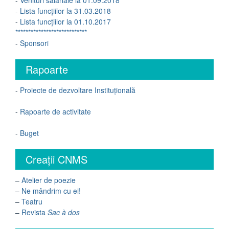
-
Venituri salariale la 01.09.2018
-
Lista funcțiilor la 31.03.2018
-
Lista funcțiilor la 01.10.2017
****************************
-
Sponsori
Rapoarte
-
Proiecte de dezvoltare Instituțională
-
Rapoarte de activitate
-
Buget
Creații CNMS
–
Atelier de poezie
–
Ne mândrim cu ei!
–
Teatru
–
Revista
Sac à dos