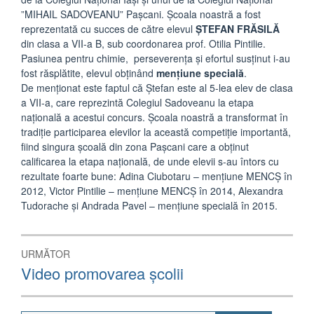
”MIHAIL SADOVEANU” Pașcani. Școala noastră a fost
reprezentată cu succes de către elevul
ȘTEFAN FRĂSILĂ
din clasa a VII-a B, sub coordonarea prof. Otilia Pintilie.
Pasiunea pentru chimie, perseverența și efortul susținut i-au
fost răsplătite, elevul obținând
mențiune specială
.
De menționat este faptul că Ștefan este al 5-lea elev de clasa
a VII-a, care reprezintă Colegiul Sadoveanu la etapa
națională a acestui concurs. Școala noastră a transformat în
tradiție participarea elevilor la această competiție importantă,
fiind singura școală din zona Pașcani care a obținut
calificarea la etapa națională, de unde elevii s-au întors cu
rezultate foarte bune: Adina Ciubotaru – mențiune MENCȘ în
2012, Victor Pintilie – mențiune MENCȘ în 2014, Alexandra
Tudorache și Andrada Pavel – mențiune specială în 2015.
Navigare
URMĂTOR
în
Articolul
Video promovarea școlii
următor:
articole