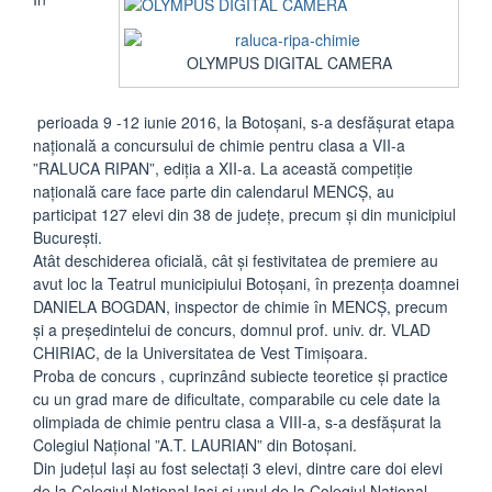
OLYMPUS DIGITAL CAMERA
perioada 9 -12 iunie 2016, la Botoșani, s-a desfășurat etapa
națională a concursului de chimie pentru clasa a VII-a
”RALUCA RIPAN”, ediția a XII-a. La această competiție
națională care face parte din calendarul MENCȘ, au
participat 127 elevi din 38 de județe, precum și din municipiul
București.
Atât deschiderea oficială, cât și festivitatea de premiere au
avut loc la Teatrul municipiului Botoșani, în prezența doamnei
DANIELA BOGDAN, inspector de chimie în MENCȘ, precum
și a președintelui de concurs, domnul prof. univ. dr. VLAD
CHIRIAC, de la Universitatea de Vest Timișoara.
Proba de concurs , cuprinzând subiecte teoretice și practice
cu un grad mare de dificultate, comparabile cu cele date la
olimpiada de chimie pentru clasa a VIII-a, s-a desfășurat la
Colegiul Național ”A.T. LAURIAN” din Botoșani.
Din județul Iași au fost selectați 3 elevi, dintre care doi elevi
de la Colegiul Național Iași și unul de la Colegiul Național