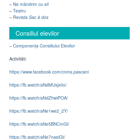
–
Ne mândrim cu ei!
–
Teatru
–
Revista
Sac à dos
Consiliul elevilor
–
Componența Consiliului Elevilor
Activităti:
https://www.facebook.com/cnms.pascani
https://fb.watch/aNdMUsjx0o/
https://fb.watch/aNdZhwiPOA/
https://fb.watch/aNe1we2_2Y/
https://fb.watch/aNe5BNCmGl/
https://fb.watch/aNe7naejGt/