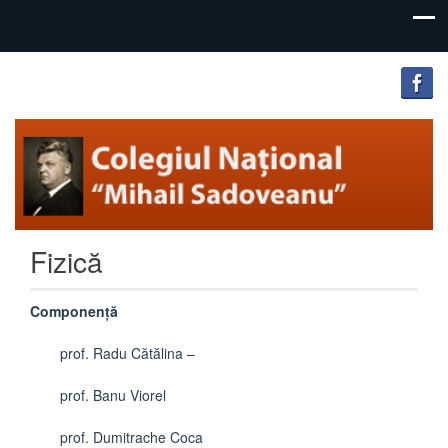
"Inima
Colegiul
educației
Național
este
educația
„Mihail
inimii!"
Sadoveanu”
Fizică
Pașcani
Componență
prof. Radu Cătălina –
prof. Banu Viorel
prof. Dumitrache Coca