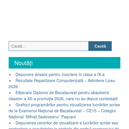
Caută
după:
Noutăți
Depunere dosare pentru înscriere în clasa a IX-a
Rezultate Repartizare Computerizată – Admitere Liceu
2026
Eliberare Diplome de Bacalaureat pentru absolvenii
claselor a XII-a promoția 2026, care nu au depus contestații
Graficul programărilor pentru vizualizarea lucrărilor scrise
de la Examenul Național de Bacalaureat – CE15 – Colegiul
Național “Mihail Sadoveanu” Pașcani
Depunerea cererilor de vizualizare a lucrărilor scrise sau
contestare a rezultatelor la probele din cadrul examenului de