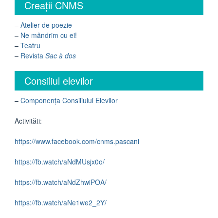
Creații CNMS
–
Atelier de poezie
–
Ne mândrim cu ei!
–
Teatru
–
Revista
Sac à dos
Consiliul elevilor
–
Componența Consiliului Elevilor
Activităti:
https://www.facebook.com/cnms.pascani
https://fb.watch/aNdMUsjx0o/
https://fb.watch/aNdZhwiPOA/
https://fb.watch/aNe1we2_2Y/