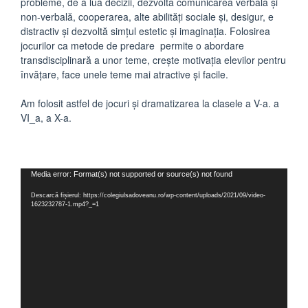
probleme, de a lua decizii, dezvoltă comunicarea verbală și
non-verbală, cooperarea, alte abilități sociale și, desigur, e
distractiv și dezvoltă simțul estetic și imaginația. Folosirea
jocurilor ca metode de predare permite o abordare
transdisciplinară a unor teme, crește motivația elevilor pentru
învățare, face unele teme mai atractive și facile.
Am folosit astfel de jocuri și dramatizarea la clasele a V-a. a
VI_a, a X-a.
Player
Media error: Format(s) not supported or source(s) not found
video
Descarcă fișierul: https://colegiulsadoveanu.ro/wp-content/uploads/2021/09/video-
1623232787-1.mp4?_=1