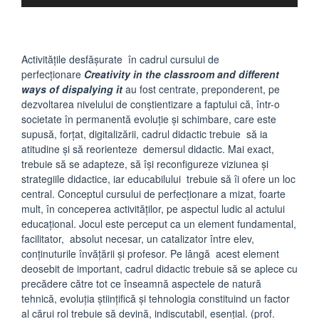
Activităţile desfăşurate în cadrul cursului de
perfecţionare
Creativity in the classroom and different
ways of dispalying it
au fost centrate, preponderent, pe
dezvoltarea nivelului de conştientizare a faptului că, într-o
societate în permanentă evoluţie şi schimbare, care este
supusă, forţat, digitalizării, cadrul didactic trebuie să ia
atitudine şi să reorienteze demersul didactic. Mai exact,
trebuie să se adapteze, să îşi reconfigureze viziunea şi
strategiile didactice, iar educabilului trebuie să îi ofere un loc
central. Conceptul cursului de perfecţionare a mizat, foarte
mult, în conceperea activităţilor, pe aspectul ludic al actului
educaţional. Jocul este perceput ca un element fundamental,
facilitator, absolut necesar, un catalizator între elev,
conţinuturile învăţării şi profesor. Pe lângă acest element
deosebit de important, cadrul didactic trebuie să se aplece cu
precădere către tot ce înseamnă aspectele de natură
tehnică, evoluţia ştiinţifică şi tehnologia constituind un factor
al cărui rol trebuie să devină, indiscutabil, esenţial. (prof.