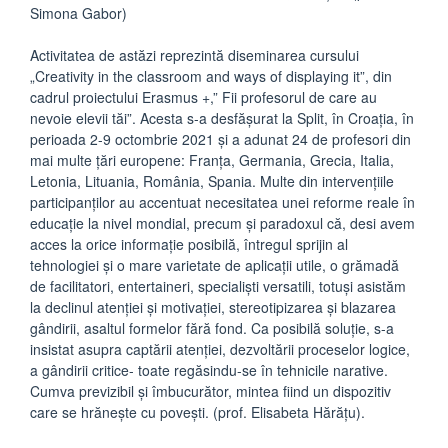
Simona Gabor)
Activitatea de astăzi reprezintă diseminarea cursului
„Creativity in the classroom and ways of displaying it”, din
cadrul proiectului Erasmus +,” Fii profesorul de care au
nevoie elevii tăi”. Acesta s-a desfășurat la Split, în Croația, în
perioada 2-9 octombrie 2021 și a adunat 24 de profesori din
mai multe țări europene: Franța, Germania, Grecia, Italia,
Letonia, Lituania, România, Spania. Multe din intervențiile
participanților au accentuat necesitatea unei reforme reale în
educație la nivel mondial, precum și paradoxul că, desi avem
acces la orice informație posibilă, întregul sprijin al
tehnologiei și o mare varietate de aplicații utile, o grămadă
de facilitatori, entertaineri, specialiști versatili, totuși asistăm
la declinul atenției și motivației, stereotipizarea și blazarea
gândirii, asaltul formelor fără fond. Ca posibilă soluție, s-a
insistat asupra captării atenției, dezvoltării proceselor logice,
a gândirii critice- toate regăsindu-se în tehnicile narative.
Cumva previzibil și îmbucurător, mintea fiind un dispozitiv
care se hrănește cu povești. (prof. Elisabeta Hărățu).