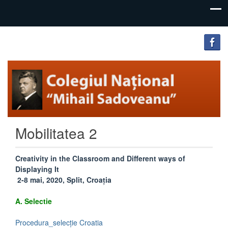
"Inima
Colegiul
educației
Național
este
educația
„Mihail
inimii!"
Sadoveanu”
Mobilitatea 2
Pașcani
Creativity in the Classroom and Different ways of
Displaying It
2-8 mai, 2020, Split, Croația
A. Selectie
Procedura_selecție Croatia