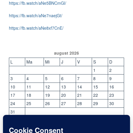
https://fb.watch/aNe5BNCmGl/
https://fb.watch/aNe7naejGt/
https://fb.watch/aNe8xf7CnE/
august 2026
L
Ma
Mi
J
V
S
D
1
2
3
4
5
6
7
8
9
10
11
12
13
14
15
16
17
18
19
20
21
22
23
24
25
26
27
28
29
30
31
« iul.