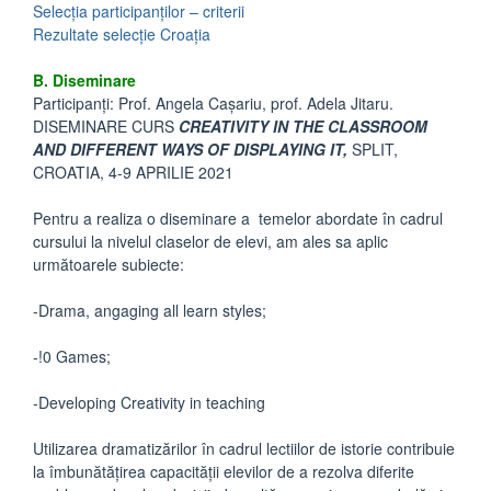
Selecția participanților – criterii
Rezultate selecție Croația
B. Diseminare
Participanți: Prof. Angela Cașariu, prof. Adela Jitaru.
DISEMINARE CURS
CREATIVITY IN THE CLASSROOM
AND DIFFERENT WAYS OF DISPLAYING IT,
SPLIT,
CROATIA, 4-9 APRILIE 2021
Pentru a realiza o diseminare a temelor abordate în cadrul
cursului la nivelul claselor de elevi, am ales sa aplic
următoarele subiecte:
-Drama, angaging all learn styles;
-!0 Games;
-Developing Creativity in teaching
Utilizarea dramatizărilor în cadrul lectiilor de istorie contribuie
la îmbunătățirea capacității elevilor de a rezolva diferite