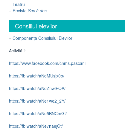
–
Teatru
–
Revista
Sac à dos
Consiliul elevilor
–
Componența Consiliului Elevilor
Activităti:
https://www.facebook.com/cnms.pascani
https://fb.watch/aNdMUsjx0o/
https://fb.watch/aNdZhwiPOA/
https://fb.watch/aNe1we2_2Y/
https://fb.watch/aNe5BNCmGl/
https://fb.watch/aNe7naejGt/