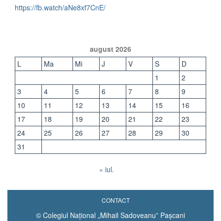
https://fb.watch/aNe8xf7CnE/
august 2026
L
Ma
Mi
J
V
S
D
1
2
3
4
5
6
7
8
9
10
11
12
13
14
15
16
17
18
19
20
21
22
23
24
25
26
27
28
29
30
31
« iul.
CONTACT
© Colegiul Național „Mihail Sadoveanu” Pașcani