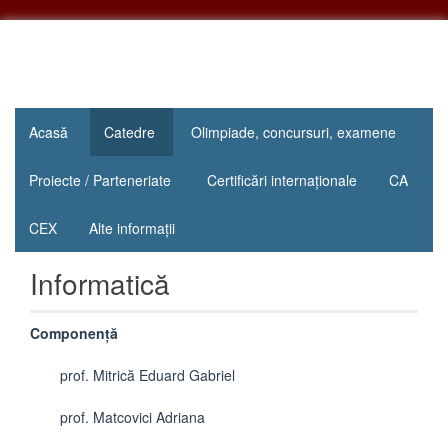
Sari
la
conținut
"Inima
Colegiul
educației
Acasă
Catedre
Olimpiade, concursuri, examene
Național
este
educația
„Mihail
Proiecte / Parteneriate
Certificări internaționale
CA
inimii!"
Sadoveanu”
CEX
Alte informații
Pașcani
Informatică
Componență
prof. Mitrică Eduard Gabriel
prof. Matcovici Adriana