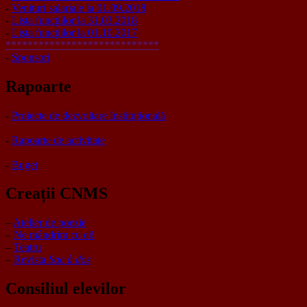
-
Venituri salariale la 01.09.2018
-
Lista funcțiilor la 31.03.2018
-
Lista funcțiilor la 01.10.2017
****************************
-
Sponsori
Rapoarte
-
Proiecte de dezvoltare Instituțională
-
Rapoarte de activitate
-
Buget
Creații CNMS
–
Atelier de poezie
–
Ne mândrim cu ei!
–
Teatru
–
Revista
Sac à dos
Consiliul elevilor