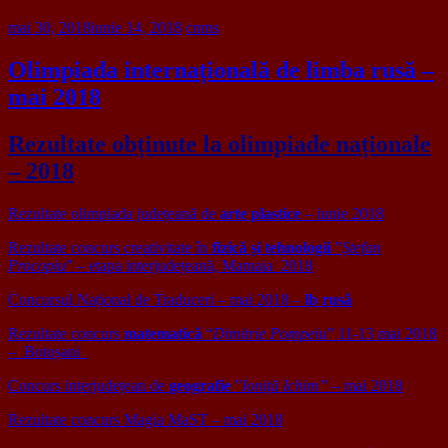
mai 30, 2018
iunie 14, 2018
cnms
Olimpiada internațională de
limba rusă
–
mai 2018
Rezultate obținute la olimpiade naționale
– 2018
Rezultate olimpiada județeană de
arte plastice
– iunie 2018
Rezultate concurs creativitate în
fizică și tehnologii
”
Ștefan
Procopiu
” – etapa interjudețeană, Mamaia 2018
Concursul Național de Traduceri – mai 2018 –
lb rusă
Rezultate concurs
matematică
“
Dimitrie Pompeiu
” 11-13 mai 2018
– Botoșani
Concurs interjudețean de
geografie
”
Ioniță Ichim”
– mai 2018
Rezultate concurs Magia MaST – mai 2018