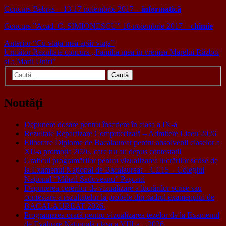
Concurs Bebras – 13-17 noiembrie 2017 –
informatică
Concurs ”Acad. C. SIMIONESCU” 18 noiembrie 2017 –
chimie
Navigare
Articolul
Anterior
“Cu viața mea apăr viața”
anterior:
Articolul
Următor
Rezultate concurs ,,Familia mea în vremea Marelui Război
în
următor:
și a Marii Uniri”
articole
Caută
după:
Noutăți
Depunere dosare pentru înscriere în clasa a IX-a
Rezultate Repartizare Computerizată – Admitere Liceu 2026
Eliberare Diplome de Bacalaureat pentru absolvenii claselor a
XII-a promoția 2026, care nu au depus contestații
Graficul programărilor pentru vizualizarea lucrărilor scrise de
la Examenul Național de Bacalaureat – CE15 – Colegiul
Național “Mihail Sadoveanu” Pașcani
Depunerea cererilor de vizualizare a lucrărilor scrise sau
contestare a rezultatelor la probele din cadrul examenului de
BACALAUREAT 2026.
Programarea orară pentru vizualizarea tezelor de la Examenul
de Evaluare Națională clasa a VIII-a – 2026