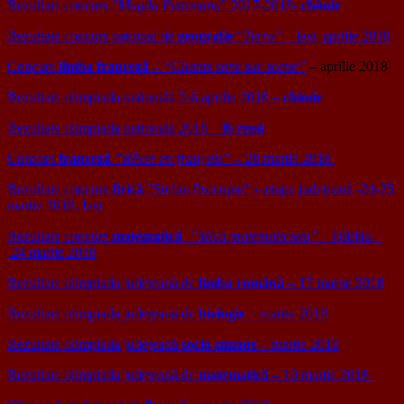
Rezultate concurs “
Magda Petrovanu
” 2017-2018-
chimie
Rezultate concurs național de
geografie
“
Terra
” – Iași, aprilie 2018
Concurs
limba franceză
–
“Chants sons sur scene”
– aprilie 2018
Rezultate olimpiada națională 2-6 aprilie 2018 –
chimie
Rezultate olimpiada națională 2018 –
lb rusă
Concurs
franceză
”Rêver en français”
– 28 martie 2018
Rezultate concurs
fizică
”Ștefan Procopiu” – etapa județeană -24-25
martie 2018, Iași
Rezultate concurs
matematică
”Micii matematicieni”
– Hârlău –
24 martie 2018
Rezultate olimpiada județeană de
limba română
– 17 martie 2018
Rezultate olimpiada județeană de
biologie
– martie 2018
Rezultate olimpiada județeană
socio-umane
– martie 2018
Rezultate olimpiada județeană de
matematică
– 10 martie 2018