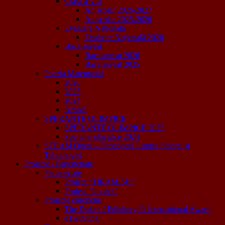
Clasa a V-a
An școlar 2026-2027
An școlar 2025-2026
Evaluare Națională
Evaluare Națională 2026
Bacalaureat
Bacalaureat 2026
Bacalaureat 2025
Poezia Matematică
2026
2025
2024
Arhivă
SPERANȚE OLIMPICE
SPERANȚE OLIMPICE 2025
Speranțe olimpice 2024
STEAM Quest – Descoperă Lumea Științei și
Tehnologiei
Proiecte / Parteneriate
Parteneriate
Proiect “TIRAMISU”
Proiect “Impark”
Proiecte europene
The Duke of Edinburgh’s International Award
eTwinning