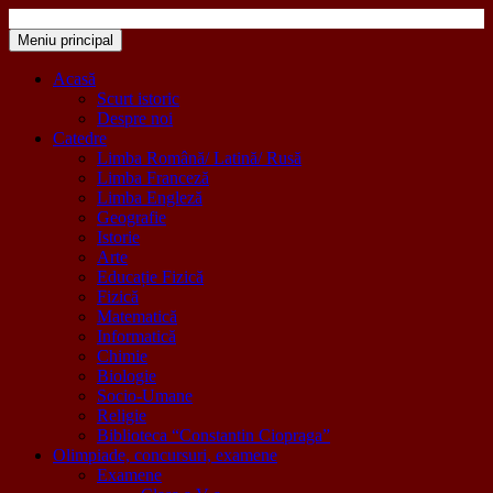
Sari
la
Meniu principal
Colegiul Național „Mihail Sadoveanu” Pașcani
"Inima educației este educația inimii!"
conținut
Acasă
Scurt istoric
Despre noi
Catedre
Limba Română/ Latină/ Rusă
Limba Franceză
Limba Engleză
Geografie
Istorie
Arte
Educație Fizică
Fizică
Matematică
Informatică
Chimie
Biologie
Socio-Umane
Religie
Biblioteca “Constantin Ciopraga”
Olimpiade, concursuri, examene
Examene