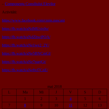
–
Componența Consiliului Elevilor
Activităti:
https://www.facebook.com/cnms.pascani
https://fb.watch/aNdMUsjx0o/
https://fb.watch/aNdZhwiPOA/
https://fb.watch/aNe1we2_2Y/
https://fb.watch/aNe5BNCmGl/
https://fb.watch/aNe7naejGt/
https://fb.watch/aNe8xf7CnE/
mai 2018
L
Ma
Mi
J
V
S
D
1
2
3
4
5
6
7
8
9
10
11
12
13