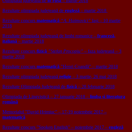
Olimpiada județeană de
lb rusă
– martie 2018
Rezultate olimpiada județeană de
engleză
– martie 2018
Rezultate concurs
matematică
“A. Haimovici”
Iași – 10 martie
2018
Rezultate olimpiada județeană de limbi romanice –
franceză,
italiană
– martie 2018
Rezultate concurs
fizică
”Ștefan Procopiu”
– faza județeană – 3
martie 2018
Rezultate concurs
matematică
”Henri Coandă” – martie 2018
Rezultate olimpiada județeană
religie
– 3 martie, 26 mai 2018
Rezultate Olimpiada Județeană de
fizică
–
28 februarie 2018
Olimpiada de Lingvistică – 27 ianuarie 2018 –
limba și literatura
română
Memorialul ”David Hrimiuc” – 17-19 noiembrie 2017 –
matematică
Rezultate concurs ”Spoken English” – noiembrie 2017 –
engleză