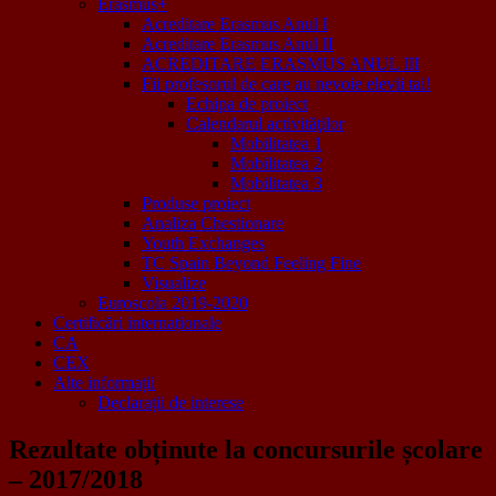
Erasmus+
Acreditare Erasmus Anul I
Acreditare Erasmus Anul II
ACREDITARE ERASMUS ANUL III
Fii profesorul de care au nevoie elevii tai!
Echipa de proiect
Calendarul activităţilor
Mobilitatea 1
Mobilitatea 2
Mobilitatea 3
Produse proiect
Analiza Chestionare
Youth Exchanges
TC Spain Beyond Feeling Fine
Visualize
Euroscola 2019-2020
Certificări internaționale
CA
CEX
Alte informații
Declarații de interese
Rezultate obținute la concursurile școlare
– 2017/2018