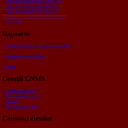
-
Venituri salariale la 01.09.2018
-
Lista funcțiilor la 31.03.2018
-
Lista funcțiilor la 01.10.2017
****************************
-
Sponsori
Rapoarte
-
Proiecte de dezvoltare Instituțională
-
Rapoarte de activitate
-
Buget
Creații CNMS
–
Atelier de poezie
–
Ne mândrim cu ei!
–
Teatru
–
Revista
Sac à dos
Consiliul elevilor