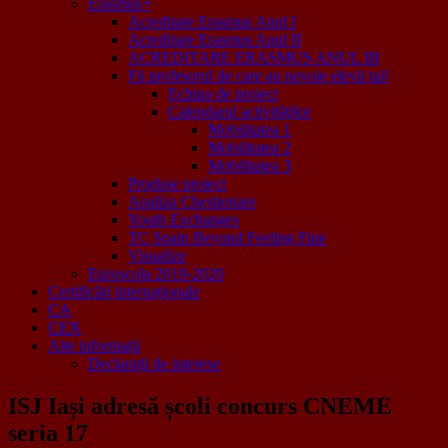
Erasmus+
Acreditare Erasmus Anul I
Acreditare Erasmus Anul II
ACREDITARE ERASMUS ANUL III
Fii profesorul de care au nevoie elevii tai!
Echipa de proiect
Calendarul activităţilor
Mobilitatea 1
Mobilitatea 2
Mobilitatea 3
Produse proiect
Analiza Chestionare
Youth Exchanges
TC Spain Beyond Feeling Fine
Visualize
Euroscola 2019-2020
Certificări internaționale
CA
CEX
Alte informații
Declarații de interese
ISJ Iași adresă școli concurs CNEME
seria 17