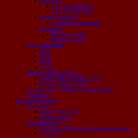
Clasa a V-a
An școlar 2026-2027
An școlar 2025-2026
Evaluare Națională
Evaluare Națională 2026
Bacalaureat
Bacalaureat 2026
Bacalaureat 2025
Poezia Matematică
2026
2025
2024
Arhivă
SPERANȚE OLIMPICE
SPERANȚE OLIMPICE 2025
Speranțe olimpice 2024
STEAM Quest – Descoperă Lumea Științei și
Tehnologiei
Proiecte / Parteneriate
Parteneriate
Proiect “TIRAMISU”
Proiect “Impark”
Proiecte europene
The Duke of Edinburgh’s International Award
eTwinning