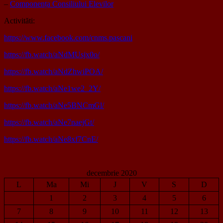
–
Componența Consiliului Elevilor
Activităti:
https://www.facebook.com/cnms.pascani
https://fb.watch/aNdMUsjx0o/
https://fb.watch/aNdZhwiPOA/
https://fb.watch/aNe1we2_2Y/
https://fb.watch/aNe5BNCmGl/
https://fb.watch/aNe7naejGt/
https://fb.watch/aNe8xf7CnE/
decembrie 2020
L
Ma
Mi
J
V
S
D
1
2
3
4
5
6
7
8
9
10
11
12
13