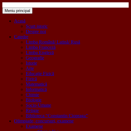
Sari
la
Meniu principal
Colegiul Național „Mihail Sadoveanu” Pașcani
"Inima educației este educația inimii!"
conținut
Acasă
Scurt istoric
Despre noi
Catedre
Limba Română/ Latină/ Rusă
Limba Franceză
Limba Engleză
Geografie
Istorie
Arte
Educație Fizică
Fizică
Matematică
Informatică
Chimie
Biologie
Socio-Umane
Religie
Biblioteca “Constantin Ciopraga”
Olimpiade, concursuri, examene
Examene