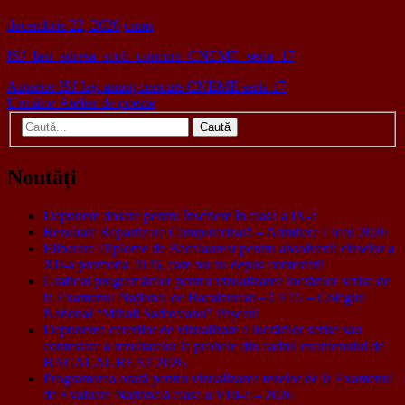
decembrie 22, 2020
cnms
ISJ_Iasi_adresa_scoli_concurs_CNEME_seria_17
Navigare
Articolul
Anterior
ISJ Iași anunț concurs CNEME seria 17
anterior:
Articolul
Următor
Atelier de poezie
în
următor:
Caută
articole
după:
Noutăți
Depunere dosare pentru înscriere în clasa a IX-a
Rezultate Repartizare Computerizată – Admitere Liceu 2026
Eliberare Diplome de Bacalaureat pentru absolvenii claselor a
XII-a promoția 2026, care nu au depus contestații
Graficul programărilor pentru vizualizarea lucrărilor scrise de
la Examenul Național de Bacalaureat – CE15 – Colegiul
Național “Mihail Sadoveanu” Pașcani
Depunerea cererilor de vizualizare a lucrărilor scrise sau
contestare a rezultatelor la probele din cadrul examenului de
BACALAUREAT 2026.
Programarea orară pentru vizualizarea tezelor de la Examenul
de Evaluare Națională clasa a VIII-a – 2026