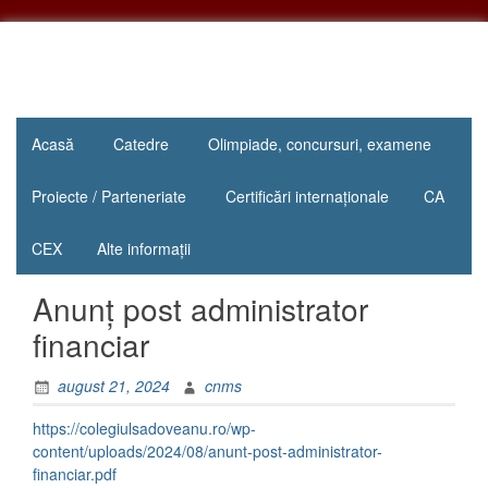
Sari
la
conținut
"Inima
Colegiul
educației
Acasă
Catedre
Olimpiade, concursuri, examene
Național
este
educația
„Mihail
Proiecte / Parteneriate
Certificări internaționale
CA
inimii!"
Sadoveanu”
CEX
Alte informații
Pașcani
Anunț post administrator
financiar
august 21, 2024
cnms
https://colegiulsadoveanu.ro/wp-
content/uploads/2024/08/anunt-post-administrator-
financiar.pdf