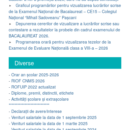
Graficul programărilor pentru vizualizarea lucrărilor scrise
de la Examenul Național de Bacalaureat – CE15 – Colegiul
Național “Mihail Sadoveanu” Pașcani
Depunerea cererilor de vizualizare a lucrărilor scrise sau
contestare a rezultatelor la probele din cadrul examenului de
BACALAUREAT 2026.
Programarea orară pentru vizualizarea tezelor de la
Examenul de Evaluare Națională clasa a VIII-a – 2026
Diverse
-
Orar an școlar 2025-2026
-
RIOF CNMS 2026
-
ROFUIP 2022 actualizat
-
Diplome, premii, distinctii, etichete
-
Activități școlare și extrașcolare
****************************
-
Declarații de avere/interese
-
Venituri salariale la data de 1 septembrie 2025
-
Venituri salariale la data de 1 martie 2025
-
Venituri salariale la data de 1 septembrie 2024