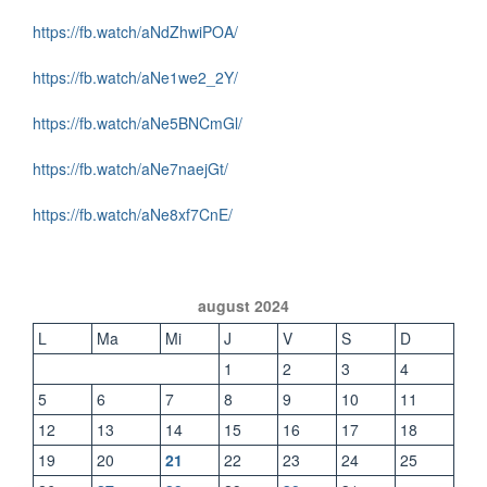
https://fb.watch/aNdZhwiPOA/
https://fb.watch/aNe1we2_2Y/
https://fb.watch/aNe5BNCmGl/
https://fb.watch/aNe7naejGt/
https://fb.watch/aNe8xf7CnE/
august 2024
L
Ma
Mi
J
V
S
D
1
2
3
4
5
6
7
8
9
10
11
12
13
14
15
16
17
18
19
20
21
22
23
24
25