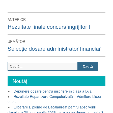
Navigare
ANTERIOR
în
Articolul
Rezultate finale concurs îngrijitor I
anterior:
articole
URMĂTOR
Articolul
Selecție dosare administrator financiar
următor:
Caută
după:
Noutăți
Depunere dosare pentru înscriere în clasa a IX-a
Rezultate Repartizare Computerizată – Admitere Liceu
2026
Eliberare Diplome de Bacalaureat pentru absolvenii
claselor a XII-a promoția 2026, care nu au depus contestații