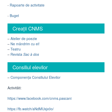
-
Rapoarte de activitate
-
Buget
Creații CNMS
–
Atelier de poezie
–
Ne mândrim cu ei!
–
Teatru
–
Revista
Sac à dos
Consiliul elevilor
–
Componența Consiliului Elevilor
Activităti:
https://www.facebook.com/cnms.pascani
https://fb.watch/aNdMUsjx0o/