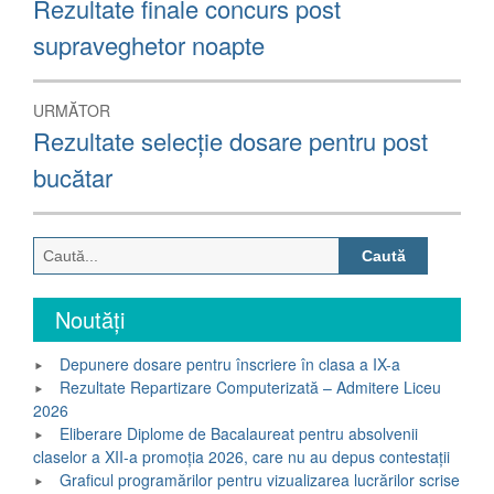
în
Articolul
Rezultate finale concurs post
anterior:
articole
supraveghetor noapte
URMĂTOR
Articolul
Rezultate selecție dosare pentru post
următor:
bucătar
Caută
după:
Noutăți
Depunere dosare pentru înscriere în clasa a IX-a
Rezultate Repartizare Computerizată – Admitere Liceu
2026
Eliberare Diplome de Bacalaureat pentru absolvenii
claselor a XII-a promoția 2026, care nu au depus contestații
Graficul programărilor pentru vizualizarea lucrărilor scrise