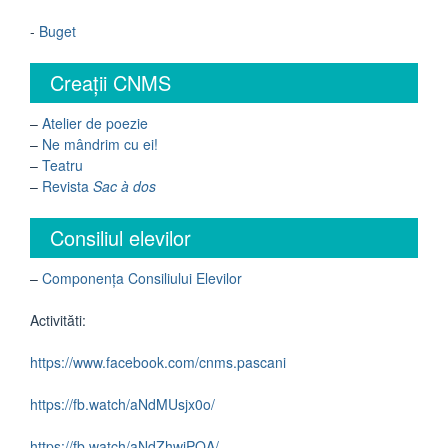
-
Buget
Creații CNMS
–
Atelier de poezie
–
Ne mândrim cu ei!
–
Teatru
–
Revista
Sac à dos
Consiliul elevilor
–
Componența Consiliului Elevilor
Activităti:
https://www.facebook.com/cnms.pascani
https://fb.watch/aNdMUsjx0o/
https://fb.watch/aNdZhwiPOA/