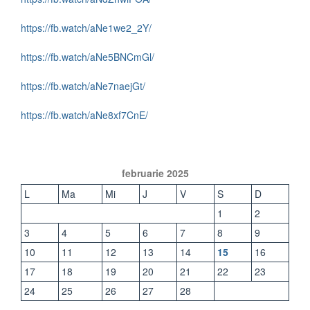
https://fb.watch/aNe1we2_2Y/
https://fb.watch/aNe5BNCmGl/
https://fb.watch/aNe7naejGt/
https://fb.watch/aNe8xf7CnE/
februarie 2025
L
Ma
Mi
J
V
S
D
1
2
3
4
5
6
7
8
9
10
11
12
13
14
15
16
17
18
19
20
21
22
23
24
25
26
27
28