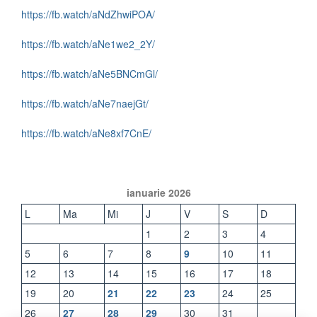
https://fb.watch/aNdZhwiPOA/
https://fb.watch/aNe1we2_2Y/
https://fb.watch/aNe5BNCmGl/
https://fb.watch/aNe7naejGt/
https://fb.watch/aNe8xf7CnE/
ianuarie 2026
L
Ma
Mi
J
V
S
D
1
2
3
4
5
6
7
8
9
10
11
12
13
14
15
16
17
18
19
20
21
22
23
24
25
26
27
28
29
30
31