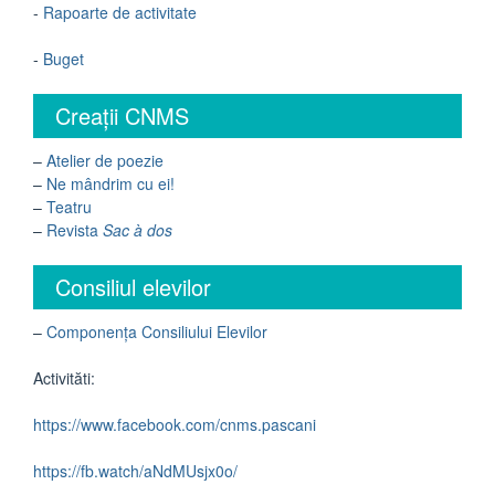
-
Rapoarte de activitate
-
Buget
Creații CNMS
–
Atelier de poezie
–
Ne mândrim cu ei!
–
Teatru
–
Revista
Sac à dos
Consiliul elevilor
–
Componența Consiliului Elevilor
Activităti:
https://www.facebook.com/cnms.pascani
https://fb.watch/aNdMUsjx0o/