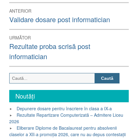
Navigare
ANTERIOR
în
Articolul
Validare dosare post informatician
anterior:
articole
URMĂTOR
Articolul
Rezultate proba scrisă post
următor:
informatician
Caută
după:
Noutăți
Depunere dosare pentru înscriere în clasa a IX-a
Rezultate Repartizare Computerizată – Admitere Liceu
2026
Eliberare Diplome de Bacalaureat pentru absolvenii
claselor a XII-a promoția 2026, care nu au depus contestații