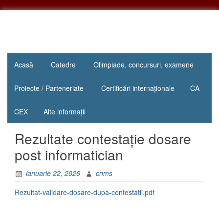
Sari
la
conținut
"Inima
Colegiul
educației
Acasă
Catedre
Olimpiade, concursuri, examene
Național
este
educația
„Mihail
Proiecte / Parteneriate
Certificări internaționale
CA
inimii!"
Sadoveanu”
CEX
Alte informații
Pașcani
Rezultate contestație dosare
post informatician
ianuarie 22, 2026
cnms
Rezultat-validare-dosare-dupa-contestatii.pdf