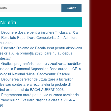
Caută
după:
Noutăți
Depunere dosare pentru înscriere în clasa a IX-a
Rezultate Repartizare Computerizată – Admitere
ceu 2026
Eliberare Diplome de Bacalaureat pentru absolvenii
aselor a XII-a promoția 2026, care nu au depus
testații
Graficul programărilor pentru vizualizarea lucrărilor
rise de la Examenul Național de Bacalaureat – CE15
Colegiul Național “Mihail Sadoveanu” Pașcani
Depunerea cererilor de vizualizare a lucrărilor
ise sau contestare a rezultatelor la probele din
drul examenului de BACALAUREAT 2026.
Programarea orară pentru vizualizarea tezelor de
 Examenul de Evaluare Națională clasa a VIII-a –
26