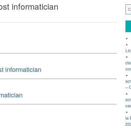
ost informatician
Li
cl
t informatician
con
sc
– 
rmatician
scr
ca
la
20