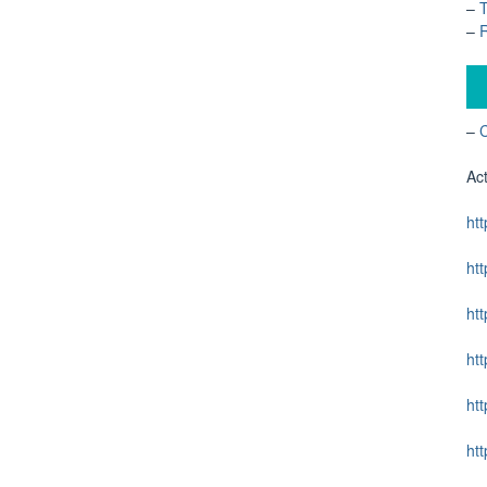
–
T
–
–
C
Act
ht
ht
ht
ht
ht
ht