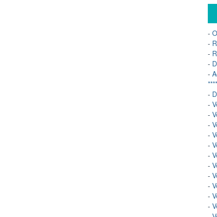
-
Or
-
R
-
R
-
D
-
A
***
-
D
-
V
-
V
-
V
-
Ve
-
Ve
-
Ve
-
Ve
-
Ve
-
V
-
V
-
Ve
-
Ve