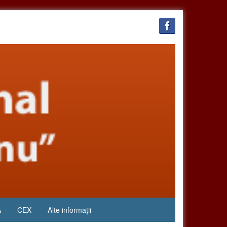
A
CEX
Alte informații