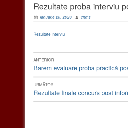
Rezultate proba interviu p
ianuarie 28, 2026
cnms
Rezultate interviu
Navigare
ANTERIOR
în
Articolul
Barem evaluare proba practică pos
anterior:
articole
URMĂTOR
Articolul
Rezultate finale concurs post info
următor: