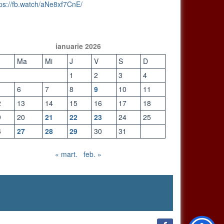
tps://fb.watch/aNe8xf7CnE/
ianuarie 2026
Ma
Mi
J
V
S
D
1
2
3
4
6
7
8
9
10
11
2
13
14
15
16
17
18
9
20
21
22
23
24
25
6
27
28
29
30
31
« mart.
feb. »