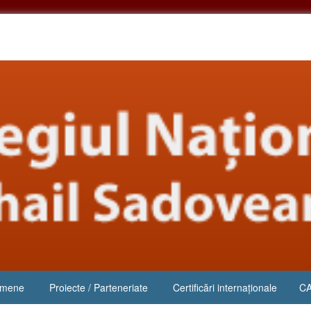
xamene
Proiecte / Parteneriate
Certificări internaționale
C