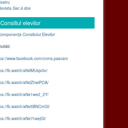
eatru
Revista
Sac à dos
Consiliul elevilor
omponența Consiliului Elevilor
ivităti:
tps://www.facebook.com/cnms.pascani
tps://fb.watch/aNdMUsjx0o/
tps://fb.watch/aNdZhwiPOA/
tps://fb.watch/aNe1we2_2Y/
tps://fb.watch/aNe5BNCmGl/
tps://fb.watch/aNe7naejGt/