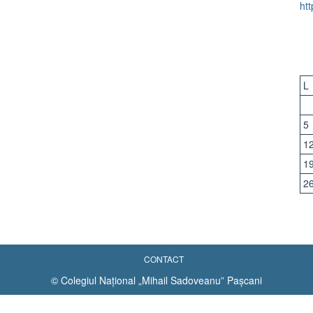
ht
L
5
1
1
2
CONTACT
© Colegiul Național „Mihail Sadoveanu” Pașcani