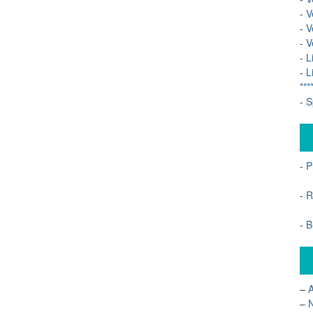
-
V
-
V
-
V
-
L
-
L
***
-
S
-
P
-
R
-
B
–
A
–
N