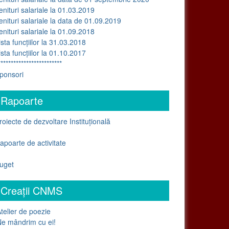
enituri salariale la 01.03.2019
enituri salariale la data de 01.09.2019
enituri salariale la 01.09.2018
ista funcțiilor la 31.03.2018
ista funcțiilor la 01.10.2017
*************************
ponsori
Rapoarte
roiecte de dezvoltare Instituțională
apoarte de activitate
uget
Creații CNMS
telier de poezie
e mândrim cu ei!