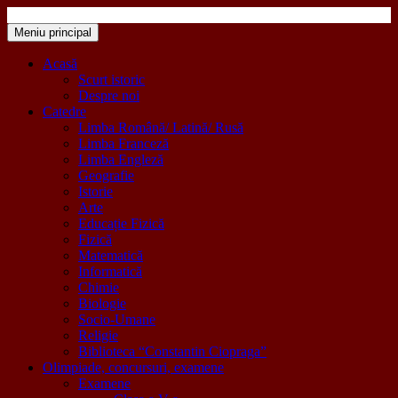
Sari
la
Meniu principal
Colegiul Național „Mihail Sadoveanu” Pașcani
"Inima educației este educația inimii!"
conținut
Acasă
Scurt istoric
Despre noi
Catedre
Limba Română/ Latină/ Rusă
Limba Franceză
Limba Engleză
Geografie
Istorie
Arte
Educație Fizică
Fizică
Matematică
Informatică
Chimie
Biologie
Socio-Umane
Religie
Biblioteca “Constantin Ciopraga”
Olimpiade, concursuri, examene
Examene