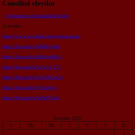
Consiliul elevilor
–
Componența Consiliului Elevilor
Activităti:
https://www.facebook.com/cnms.pascani
https://fb.watch/aNdMUsjx0o/
https://fb.watch/aNdZhwiPOA/
https://fb.watch/aNe1we2_2Y/
https://fb.watch/aNe5BNCmGl/
https://fb.watch/aNe7naejGt/
https://fb.watch/aNe8xf7CnE/
februarie 2026
L
Ma
Mi
J
V
S
D
1