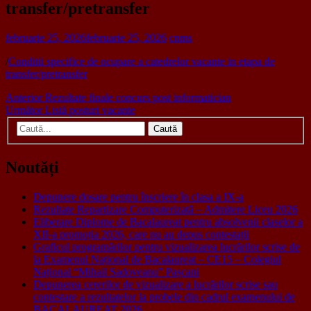
transfer/pretransfer
februarie 25, 2026
februarie 25, 2026
cnms
/
Conditii specifice de ocupare a catedrelor vacante in etapa de
transfer/pretransfer
Navigare
Articolul
Anterior
Rezultate finale concurs post informatician
anterior:
Articolul
Următor
Listă posturi vacante
în
următor:
Caută
articole
după:
Noutăți
Depunere dosare pentru înscriere în clasa a IX-a
Rezultate Repartizare Computerizată – Admitere Liceu 2026
Eliberare Diplome de Bacalaureat pentru absolvenii claselor a
XII-a promoția 2026, care nu au depus contestații
Graficul programărilor pentru vizualizarea lucrărilor scrise de
la Examenul Național de Bacalaureat – CE15 – Colegiul
Național “Mihail Sadoveanu” Pașcani
Depunerea cererilor de vizualizare a lucrărilor scrise sau
contestare a rezultatelor la probele din cadrul examenului de
BACALAUREAT 2026.