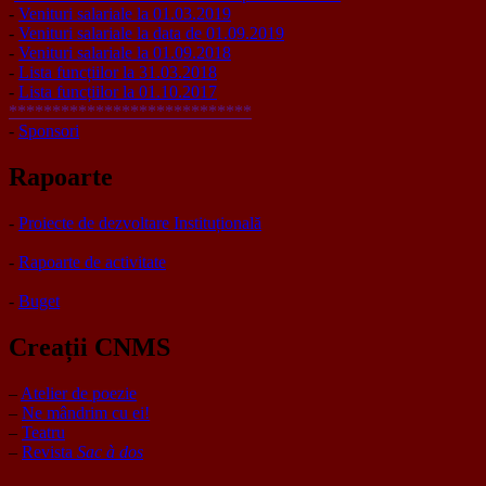
-
Venituri salariale la 01.03.2019
-
Venituri salariale la data de 01.09.2019
-
Venituri salariale la 01.09.2018
-
Lista funcțiilor la 31.03.2018
-
Lista funcțiilor la 01.10.2017
****************************
-
Sponsori
Rapoarte
-
Proiecte de dezvoltare Instituțională
-
Rapoarte de activitate
-
Buget
Creații CNMS
–
Atelier de poezie
–
Ne mândrim cu ei!
–
Teatru
–
Revista
Sac à dos