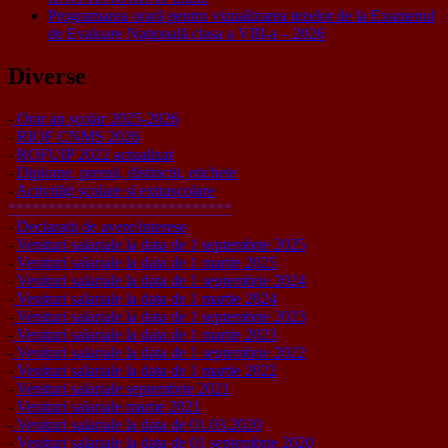
Programarea orară pentru vizualizarea tezelor de la Examenul
de Evaluare Națională clasa a VIII-a – 2026
Diverse
-
Orar an școlar 2025-2026
-
RIOF CNMS 2026
-
ROFUIP 2022 actualizat
-
Diplome, premii, distinctii, etichete
-
Activități școlare și extrașcolare
****************************
-
Declarații de avere/interese
-
Venituri salariale la data de 1 septembrie 2025
-
Venituri salariale la data de 1 martie 2025
-
Venituri salariale la data de 1 septembrie 2024
-
Venituri salariale la data de 1 martie 2024
-
Venituri salariale la data de 1 septembrie 2023
-
Venituri salariale la data de 1 martie 2023
-
Venituri salariale la data de 1 septembrie 2022
-
Venituri salariale la data de 1 martie 2022
-
Venituri salariale septembrie 2021
-
Venituri salariale martie 2021
-
Venituri salariale la data de 01.03.2020
-
Venituri salariale la data de 01 septembrie 2020