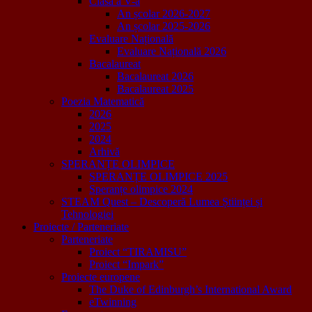
Clasa a V-a
An școlar 2026-2027
An școlar 2025-2026
Evaluare Națională
Evaluare Națională 2026
Bacalaureat
Bacalaureat 2026
Bacalaureat 2025
Poezia Matematică
2026
2025
2024
Arhivă
SPERANȚE OLIMPICE
SPERANȚE OLIMPICE 2025
Speranțe olimpice 2024
STEAM Quest – Descoperă Lumea Științei și
Tehnologiei
Proiecte / Parteneriate
Parteneriate
Proiect “TIRAMISU”
Proiect “Impark”
Proiecte europene
The Duke of Edinburgh’s International Award
eTwinning