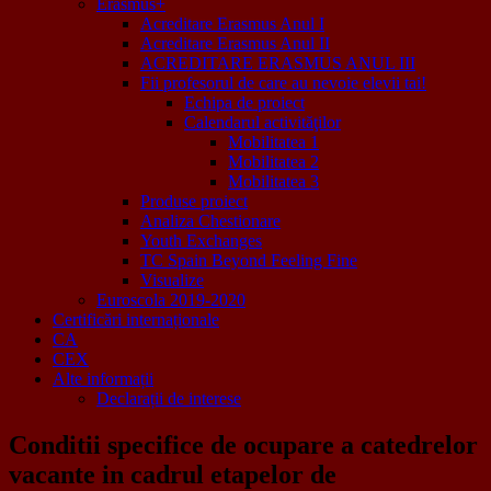
Erasmus+
Acreditare Erasmus Anul I
Acreditare Erasmus Anul II
ACREDITARE ERASMUS ANUL III
Fii profesorul de care au nevoie elevii tai!
Echipa de proiect
Calendarul activităţilor
Mobilitatea 1
Mobilitatea 2
Mobilitatea 3
Produse proiect
Analiza Chestionare
Youth Exchanges
TC Spain Beyond Feeling Fine
Visualize
Euroscola 2019-2020
Certificări internaționale
CA
CEX
Alte informații
Declarații de interese
Conditii specifice de ocupare a catedrelor
vacante in cadrul etapelor de