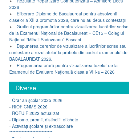
Rezultate Repartizare Computerizată – Admitere Liceu
2026
Eliberare Diplome de Bacalaureat pentru absolvenii
claselor a XII-a promoția 2026, care nu au depus contestații
Graficul programărilor pentru vizualizarea lucrărilor scrise
de la Examenul Național de Bacalaureat – CE15 – Colegiul
Național “Mihail Sadoveanu” Pașcani
Depunerea cererilor de vizualizare a lucrărilor scrise sau
contestare a rezultatelor la probele din cadrul examenului de
BACALAUREAT 2026.
Programarea orară pentru vizualizarea tezelor de la
Examenul de Evaluare Națională clasa a VIII-a – 2026
Diverse
-
Orar an școlar 2025-2026
-
RIOF CNMS 2026
-
ROFUIP 2022 actualizat
-
Diplome, premii, distinctii, etichete
-
Activități școlare și extrașcolare
****************************