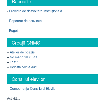
Rapoarte
-
Proiecte de dezvoltare Instituțională
-
Rapoarte de activitate
-
Buget
Creații CNMS
–
Atelier de poezie
–
Ne mândrim cu ei!
–
Teatru
–
Revista
Sac à dos
Consiliul elevilor
–
Componența Consiliului Elevilor
Activităti: