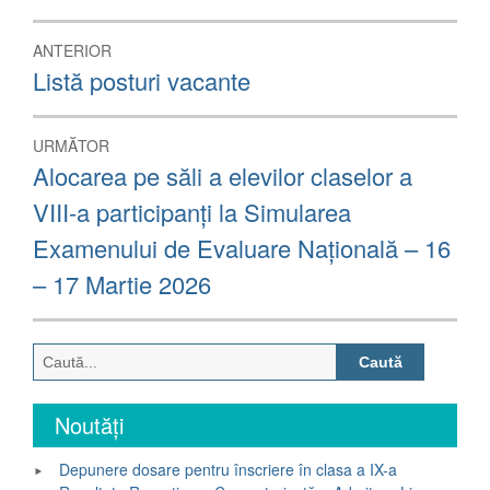
Navigare
ANTERIOR
în
Articolul
Listă posturi vacante
anterior:
articole
URMĂTOR
Articolul
Alocarea pe săli a elevilor claselor a
următor:
VIII-a participanți la Simularea
Examenului de Evaluare Națională – 16
– 17 Martie 2026
Caută
după:
Noutăți
Depunere dosare pentru înscriere în clasa a IX-a