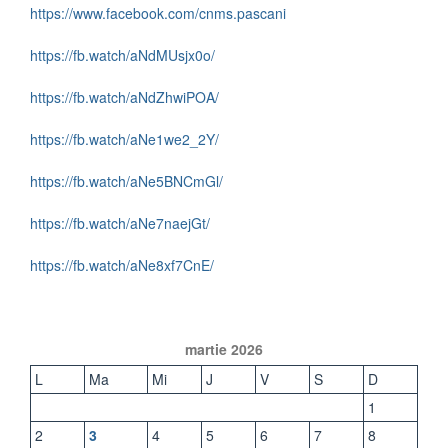
https://www.facebook.com/cnms.pascani
https://fb.watch/aNdMUsjx0o/
https://fb.watch/aNdZhwiPOA/
https://fb.watch/aNe1we2_2Y/
https://fb.watch/aNe5BNCmGl/
https://fb.watch/aNe7naejGt/
https://fb.watch/aNe8xf7CnE/
martie 2026
L
Ma
Mi
J
V
S
D
1
2
3
4
5
6
7
8