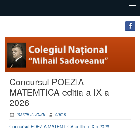
"Inima
Colegiul
educației
Național
este
educația
„Mihail
inimii!"
Sadoveanu”
Concursul POEZIA
Pașcani
MATEMTICA editia a IX-a
2026
martie 3, 2026
cnms
Concursul POEZIA MATEMTICA editia a IX-a 2026