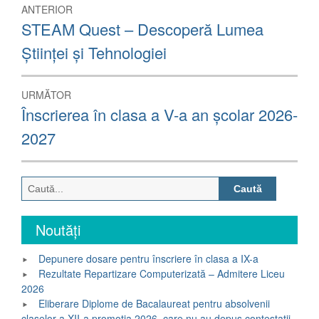
Navigare
ANTERIOR
în
Articolul
STEAM Quest – Descoperă Lumea
anterior:
articole
Științei și Tehnologiei
URMĂTOR
Articolul
Înscrierea în clasa a V-a an școlar 2026-
următor:
2027
Caută
după:
Noutăți
Depunere dosare pentru înscriere în clasa a IX-a
Rezultate Repartizare Computerizată – Admitere Liceu
2026
Eliberare Diplome de Bacalaureat pentru absolvenii
claselor a XII-a promoția 2026, care nu au depus contestații