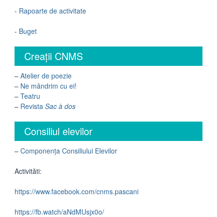
-
Rapoarte de activitate
-
Buget
Creații CNMS
–
Atelier de poezie
–
Ne mândrim cu ei!
–
Teatru
–
Revista
Sac à dos
Consiliul elevilor
–
Componența Consiliului Elevilor
Activităti:
https://www.facebook.com/cnms.pascani
https://fb.watch/aNdMUsjx0o/