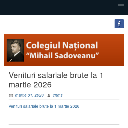
"Inima
Colegiul
educației
Național
este
educația
„Mihail
inimii!"
Sadoveanu”
Venituri salariale brute la 1
Pașcani
martie 2026
martie 31, 2026
cnms
Venituri salariale brute la 1 martie 2026