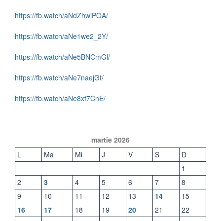
https://fb.watch/aNdZhwiPOA/
https://fb.watch/aNe1we2_2Y/
https://fb.watch/aNe5BNCmGl/
https://fb.watch/aNe7naejGt/
https://fb.watch/aNe8xf7CnE/
martie 2026
L
Ma
Mi
J
V
S
D
1
2
3
4
5
6
7
8
9
10
11
12
13
14
15
16
17
18
19
20
21
22