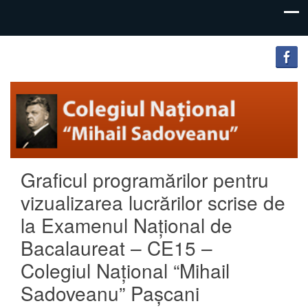
"Inima
Colegiul
educației
Național
este
educația
„Mihail
inimii!"
Sadoveanu”
Graficul programărilor pentru
Pașcani
vizualizarea lucrărilor scrise de
la Examenul Național de
Bacalaureat – CE15 –
Colegiul Național “Mihail
Sadoveanu” Pașcani