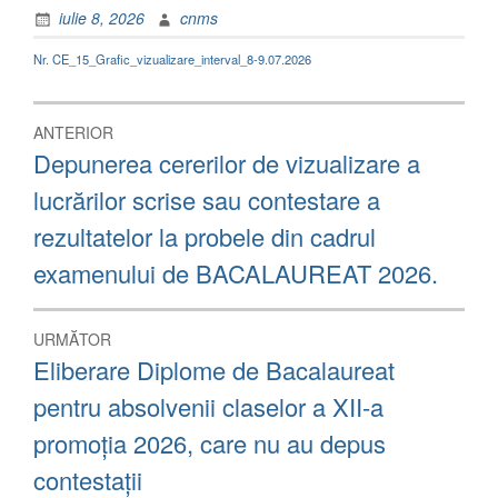
iulie 8, 2026
cnms
Nr. CE_15_Grafic_vizualizare_interval_8-9.07.2026
Navigare
ANTERIOR
în
Articolul
Depunerea cererilor de vizualizare a
anterior:
articole
lucrărilor scrise sau contestare a
rezultatelor la probele din cadrul
examenului de BACALAUREAT 2026.
URMĂTOR
Articolul
Eliberare Diplome de Bacalaureat
următor:
pentru absolvenii claselor a XII-a
promoția 2026, care nu au depus
contestații