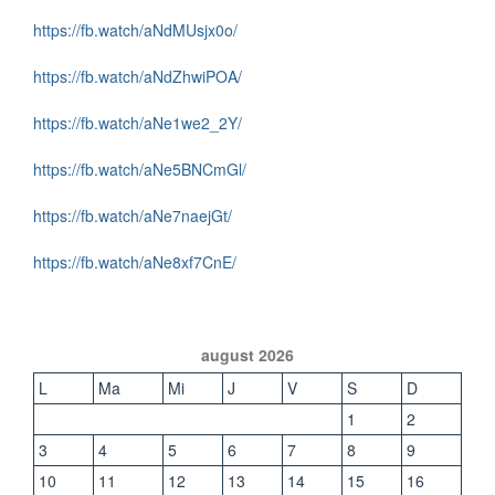
https://fb.watch/aNdMUsjx0o/
https://fb.watch/aNdZhwiPOA/
https://fb.watch/aNe1we2_2Y/
https://fb.watch/aNe5BNCmGl/
https://fb.watch/aNe7naejGt/
https://fb.watch/aNe8xf7CnE/
august 2026
L
Ma
Mi
J
V
S
D
1
2
3
4
5
6
7
8
9
10
11
12
13
14
15
16