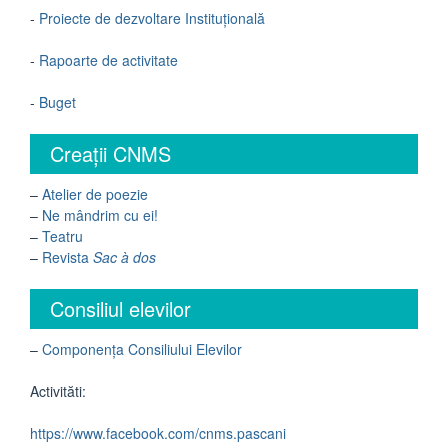
-
Proiecte de dezvoltare Instituțională
-
Rapoarte de activitate
-
Buget
Creații CNMS
–
Atelier de poezie
–
Ne mândrim cu ei!
–
Teatru
–
Revista
Sac à dos
Consiliul elevilor
–
Componența Consiliului Elevilor
Activităti:
https://www.facebook.com/cnms.pascani