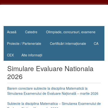
Sari
la
conținut
"Inima
Colegiul
educației
Acasă
Catedre
Olimpiade, concursuri, examene
Național
este
educația
„Mihail
Proiecte / Parteneriate
Certificări internaționale
CA
inimii!"
Sadoveanu”
CEX
Alte informații
Pașcani
Simulare Evaluare Nationala
2026
Barem corectare subiecte la disciplina Matematică la
Simularea Examenului de Evaluare Națională – martie 2026
Subiecte la disciplina Matematica – Simularea Examenului de