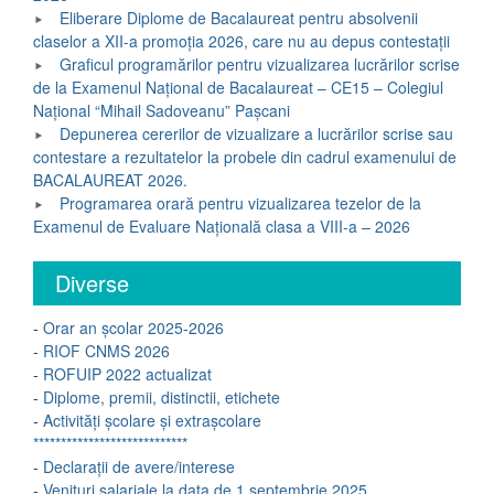
Eliberare Diplome de Bacalaureat pentru absolvenii
claselor a XII-a promoția 2026, care nu au depus contestații
Graficul programărilor pentru vizualizarea lucrărilor scrise
de la Examenul Național de Bacalaureat – CE15 – Colegiul
Național “Mihail Sadoveanu” Pașcani
Depunerea cererilor de vizualizare a lucrărilor scrise sau
contestare a rezultatelor la probele din cadrul examenului de
BACALAUREAT 2026.
Programarea orară pentru vizualizarea tezelor de la
Examenul de Evaluare Națională clasa a VIII-a – 2026
Diverse
-
Orar an școlar 2025-2026
-
RIOF CNMS 2026
-
ROFUIP 2022 actualizat
-
Diplome, premii, distinctii, etichete
-
Activități școlare și extrașcolare
****************************
-
Declarații de avere/interese
-
Venituri salariale la data de 1 septembrie 2025