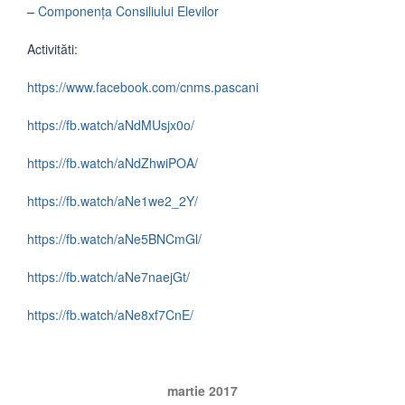
–
Componența Consiliului Elevilor
Activităti:
https://www.facebook.com/cnms.pascani
https://fb.watch/aNdMUsjx0o/
https://fb.watch/aNdZhwiPOA/
https://fb.watch/aNe1we2_2Y/
https://fb.watch/aNe5BNCmGl/
https://fb.watch/aNe7naejGt/
https://fb.watch/aNe8xf7CnE/
martie 2017