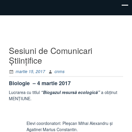
"Inima
Colegiul
educației
Sesiuni de Comunicari
Național
este
Științifice
educația
„Mihail
inimii!"
martie 15, 2017
cnms
Sadoveanu”
Pașcani
Biologie – 4 martie 2017
Lucrarea cu titlul
“Biogazul resursă ecologică”
a obținut
MENȚIUNE.
Elevi coordonatori: Pleșcan Mihai Alexandru și
Agatinei Marius Constantin.