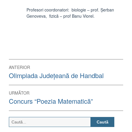
Profesori coordonatori: biologie – prof. Șerban
Genoveva, fizică – prof Banu Viorel.
Navigare
ANTERIOR
în
Articolul
Olimpiada Județeană de Handbal
anterior:
articole
URMĂTOR
Articolul
Concurs “Poezia Matematică”
următor:
Caută
după: