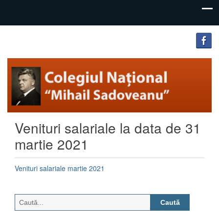
"Inima
Colegiul
educației
Național
este
educația
„Mihail
inimii!"
Sadoveanu”
Venituri salariale la data de 31
Pașcani
martie 2021
Venituri salariale martie 2021
Caută
după: