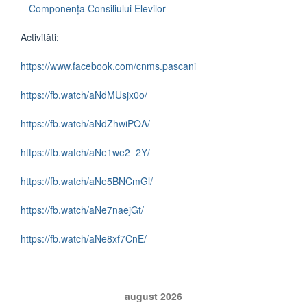
–
Componența Consiliului Elevilor
Activităti:
https://www.facebook.com/cnms.pascani
https://fb.watch/aNdMUsjx0o/
https://fb.watch/aNdZhwiPOA/
https://fb.watch/aNe1we2_2Y/
https://fb.watch/aNe5BNCmGl/
https://fb.watch/aNe7naejGt/
https://fb.watch/aNe8xf7CnE/
august 2026